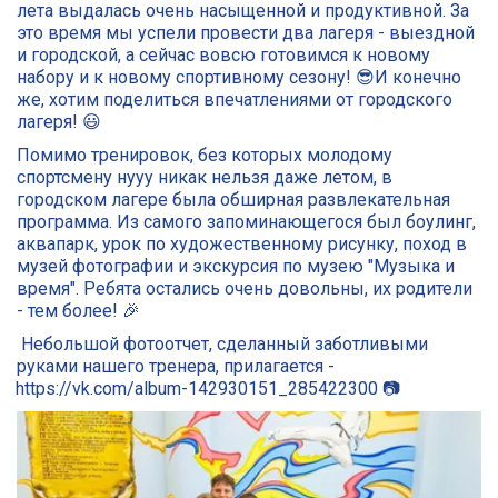
лета выдалась очень насыщенной и продуктивной. За 
это время мы успели провести два лагеря - выездной 
и городской, а сейчас вовсю готовимся к новому 
набору и к новому спортивному сезону! 😎И конечно 
же, хотим поделиться впечатлениями от городского 
лагеря! 😃 
Помимо тренировок, без которых молодому 
спортсмену нууу никак нельзя даже летом, в 
городском лагере была обширная развлекательная 
программа. Из самого запоминающегося был боулинг, 
аквапарк, урок по художественному рисунку, поход в 
музей фотографии и экскурсия по музею "Музыка и 
время". Ребята остались очень довольны, их родители 
- тем более! 🎉 
 Небольшой фотоотчет, сделанный заботливыми 
руками нашего тренера, прилагается - 
https://vk.com/album-142930151_285422300
 📷 